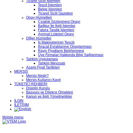
Ticaret Sicili İşlemleri
Tescil İşlemleri
Belge İşlemleri
Ticaret Sicili Gazetesi
Onay Hizmetleri
Çıraklık Sözleşmesi Onayı
Bağkur İle İlgili İşlemler
Fatura Tasdik İşlemleri
Ayniyat Listeleri Onayı
Dİğer Hizmetler
İş Makinelerinin Tescili
İhracat Evraklarının Onaylanması
Rayiç Fiyatların Belirlenmesi
Üye Firmalar Hakkında Bilgi Sağlanması
Tahkim Uygulaması
Tahkim Mevzuatı
Azami Fiyat Tarifeleri
MERSİS
Mersis Nedir?
Mersis Kullanıcı Kayıt
TÜKETİCİ REHBERİ
Disiplin Kurulu
Başvuru ve Dilekçe Örnekleri
Kanun ve İlgili Yönetmelikler
ILGIN
İLETİŞİM
Mobile menu