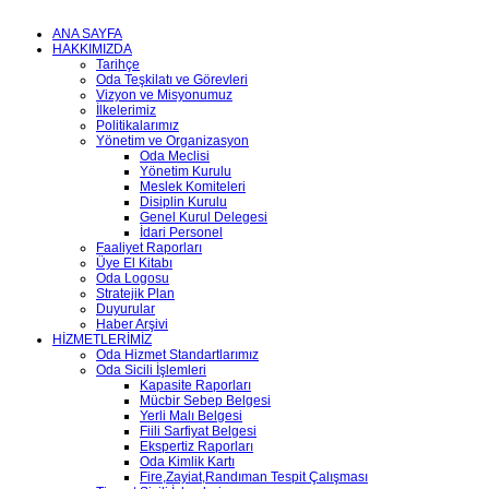
ANA SAYFA
HAKKIMIZDA
Tarihçe
Oda Teşkilatı ve Görevleri
Vizyon ve Misyonumuz
İlkelerimiz
Politikalarımız
Yönetim ve Organizasyon
Oda Meclisi
Yönetim Kurulu
Meslek Komiteleri
Disiplin Kurulu
Genel Kurul Delegesi
İdari Personel
Faaliyet Raporları
Üye El Kitabı
Oda Logosu
Stratejik Plan
Duyurular
Haber Arşivi
HİZMETLERİMİZ
Oda Hizmet Standartlarımız
Oda Sicili İşlemleri
Kapasite Raporları
Mücbir Sebep Belgesi
Yerli Malı Belgesi
Fiili Sarfiyat Belgesi
Ekspertiz Raporları
Oda Kimlik Kartı
Fire,Zayiat,Randıman Tespit Çalışması