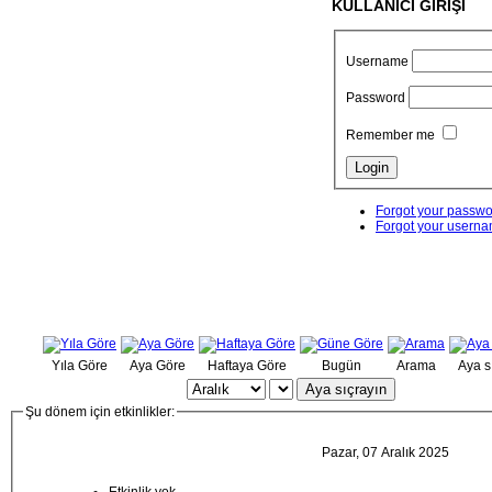
KULLANICI GİRİŞİ
Username
Password
Remember me
Forgot your passw
Forgot your usern
Yıla Göre
Aya Göre
Haftaya Göre
Bugün
Arama
Aya s
Aya sıçrayın
Şu dönem için etkinlikler:
Pazar, 07 Aralık 2025