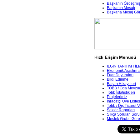
Başkanın Özgeçmiş
Başkanın Mesajı
Başkana Mesaj Gö
Hızlı Erişim Menüsü
ILGIN TANITIM FİL
Ekonomik Araştırmala
Fuar Duyuruları
Bilgi Edinme
Başarı Hikayeleri
TOBB / Oda Mevzua
Tobb İstatistikleri
Projelerimiz
İhracatçı Üye Listes
Tobb / Dış Ticaret V
Sektör Raporları
Sıkça Sorulan Soru
Meslek Grubu Göre 