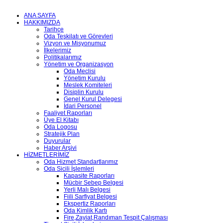
ANA SAYFA
HAKKIMIZDA
Tarihçe
Oda Teşkilatı ve Görevleri
Vizyon ve Misyonumuz
İlkelerimiz
Politikalarımız
Yönetim ve Organizasyon
Oda Meclisi
Yönetim Kurulu
Meslek Komiteleri
Disiplin Kurulu
Genel Kurul Delegesi
İdari Personel
Faaliyet Raporları
Üye El Kitabı
Oda Logosu
Stratejik Plan
Duyurular
Haber Arşivi
HİZMETLERİMİZ
Oda Hizmet Standartlarımız
Oda Sicili İşlemleri
Kapasite Raporları
Mücbir Sebep Belgesi
Yerli Malı Belgesi
Fiili Sarfiyat Belgesi
Ekspertiz Raporları
Oda Kimlik Kartı
Fire,Zayiat,Randıman Tespit Çalışması