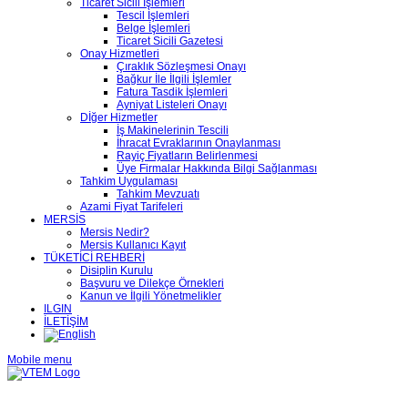
Ticaret Sicili İşlemleri
Tescil İşlemleri
Belge İşlemleri
Ticaret Sicili Gazetesi
Onay Hizmetleri
Çıraklık Sözleşmesi Onayı
Bağkur İle İlgili İşlemler
Fatura Tasdik İşlemleri
Ayniyat Listeleri Onayı
Dİğer Hizmetler
İş Makinelerinin Tescili
İhracat Evraklarının Onaylanması
Rayiç Fiyatların Belirlenmesi
Üye Firmalar Hakkında Bilgi Sağlanması
Tahkim Uygulaması
Tahkim Mevzuatı
Azami Fiyat Tarifeleri
MERSİS
Mersis Nedir?
Mersis Kullanıcı Kayıt
TÜKETİCİ REHBERİ
Disiplin Kurulu
Başvuru ve Dilekçe Örnekleri
Kanun ve İlgili Yönetmelikler
ILGIN
İLETİŞİM
Mobile menu