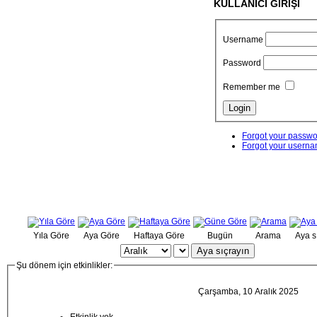
KULLANICI GİRİŞİ
Username
Password
Remember me
Forgot your passw
Forgot your usern
Yıla Göre
Aya Göre
Haftaya Göre
Bugün
Arama
Aya s
Aya sıçrayın
Şu dönem için etkinlikler:
Çarşamba, 10 Aralık 2025