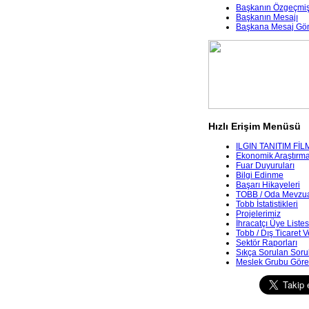
Başkanın Özgeçmiş
Başkanın Mesajı
Başkana Mesaj Gö
Hızlı Erişim Menüsü
ILGIN TANITIM FİL
Ekonomik Araştırmala
Fuar Duyuruları
Bilgi Edinme
Başarı Hikayeleri
TOBB / Oda Mevzua
Tobb İstatistikleri
Projelerimiz
İhracatçı Üye Listes
Tobb / Dış Ticaret V
Sektör Raporları
Sıkça Sorulan Soru
Meslek Grubu Göre 