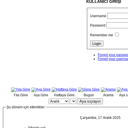
KULLANICI GİRİŞİ
Username
Password
Remember me
Forgot your passw
Forgot your usern
Yıla Göre
Aya Göre
Haftaya Göre
Bugün
Arama
Aya s
Aya sıçrayın
Şu dönem için etkinlikler:
Çarşamba, 17 Aralık 2025