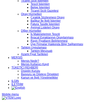
Ticaret Sicili İşlemleri
Tescil İşlemleri
Belge İşlemleri
Ticaret Sicili Gazetesi
Onay Hizmetleri
Çıraklık Sözleşmesi Onayı
Bağkur İle İlgili İşlemler
Fatura Tasdik İşlemleri
Ayniyat Listeleri Onayı
Dİğer Hizmetler
İş Makinelerinin Tescili
İhracat Evraklarının Onaylanması
Rayiç Fiyatların Belirlenmesi
Üye Firmalar Hakkında Bilgi Sağlanması
Tahkim Uygulaması
Tahkim Mevzuatı
Azami Fiyat Tarifeleri
MERSİS
Mersis Nedir?
Mersis Kullanıcı Kayıt
TÜKETİCİ REHBERİ
Disiplin Kurulu
Başvuru ve Dilekçe Örnekleri
Kanun ve İlgili Yönetmelikler
ILGIN
İLETİŞİM
Mobile menu