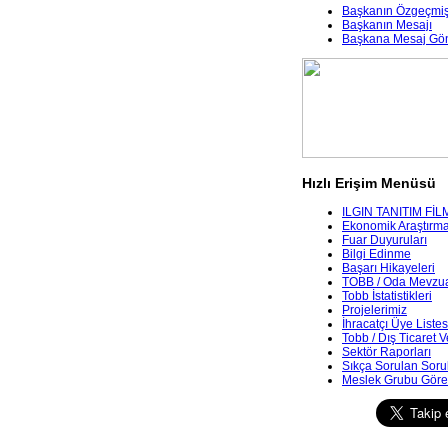
Başkanın Özgeçmiş
Başkanın Mesajı
Başkana Mesaj Gö
Hızlı Erişim Menüsü
ILGIN TANITIM FİL
Ekonomik Araştırmala
Fuar Duyuruları
Bilgi Edinme
Başarı Hikayeleri
TOBB / Oda Mevzua
Tobb İstatistikleri
Projelerimiz
İhracatçı Üye Listes
Tobb / Dış Ticaret V
Sektör Raporları
Sıkça Sorulan Soru
Meslek Grubu Göre 