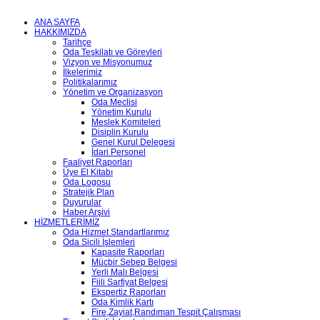
ANA SAYFA
HAKKIMIZDA
Tarihçe
Oda Teşkilatı ve Görevleri
Vizyon ve Misyonumuz
İlkelerimiz
Politikalarımız
Yönetim ve Organizasyon
Oda Meclisi
Yönetim Kurulu
Meslek Komiteleri
Disiplin Kurulu
Genel Kurul Delegesi
İdari Personel
Faaliyet Raporları
Üye El Kitabı
Oda Logosu
Stratejik Plan
Duyurular
Haber Arşivi
HİZMETLERİMİZ
Oda Hizmet Standartlarımız
Oda Sicili İşlemleri
Kapasite Raporları
Mücbir Sebep Belgesi
Yerli Malı Belgesi
Fiili Sarfiyat Belgesi
Ekspertiz Raporları
Oda Kimlik Kartı
Fire,Zayiat,Randıman Tespit Çalışması