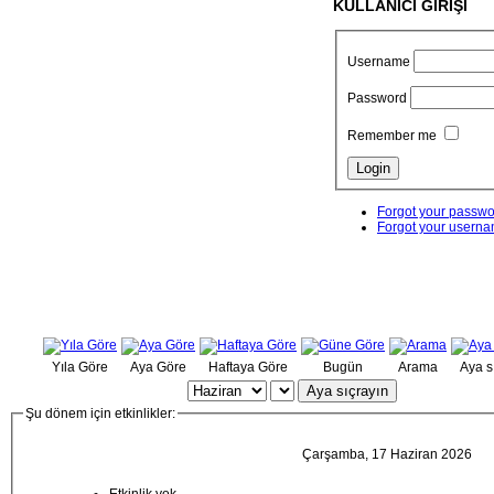
KULLANICI GİRİŞİ
Username
Password
Remember me
Forgot your passw
Forgot your usern
Yıla Göre
Aya Göre
Haftaya Göre
Bugün
Arama
Aya s
Aya sıçrayın
Şu dönem için etkinlikler:
Çarşamba, 17 Haziran 2026