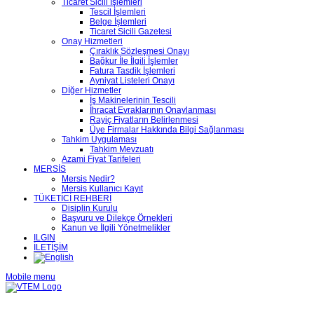
Ticaret Sicili İşlemleri
Tescil İşlemleri
Belge İşlemleri
Ticaret Sicili Gazetesi
Onay Hizmetleri
Çıraklık Sözleşmesi Onayı
Bağkur İle İlgili İşlemler
Fatura Tasdik İşlemleri
Ayniyat Listeleri Onayı
Dİğer Hizmetler
İş Makinelerinin Tescili
İhracat Evraklarının Onaylanması
Rayiç Fiyatların Belirlenmesi
Üye Firmalar Hakkında Bilgi Sağlanması
Tahkim Uygulaması
Tahkim Mevzuatı
Azami Fiyat Tarifeleri
MERSİS
Mersis Nedir?
Mersis Kullanıcı Kayıt
TÜKETİCİ REHBERİ
Disiplin Kurulu
Başvuru ve Dilekçe Örnekleri
Kanun ve İlgili Yönetmelikler
ILGIN
İLETİŞİM
Mobile menu