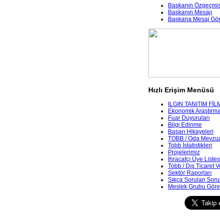
Başkanın Özgeçmiş
Başkanın Mesajı
Başkana Mesaj Gö
Hızlı Erişim Menüsü
ILGIN TANITIM FİL
Ekonomik Araştırmala
Fuar Duyuruları
Bilgi Edinme
Başarı Hikayeleri
TOBB / Oda Mevzua
Tobb İstatistikleri
Projelerimiz
İhracatçı Üye Listes
Tobb / Dış Ticaret V
Sektör Raporları
Sıkça Sorulan Soru
Meslek Grubu Göre 