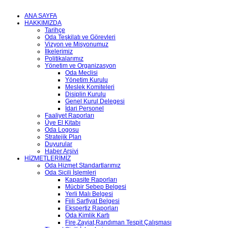
ANA SAYFA
HAKKIMIZDA
Tarihçe
Oda Teşkilatı ve Görevleri
Vizyon ve Misyonumuz
İlkelerimiz
Politikalarımız
Yönetim ve Organizasyon
Oda Meclisi
Yönetim Kurulu
Meslek Komiteleri
Disiplin Kurulu
Genel Kurul Delegesi
İdari Personel
Faaliyet Raporları
Üye El Kitabı
Oda Logosu
Stratejik Plan
Duyurular
Haber Arşivi
HİZMETLERİMİZ
Oda Hizmet Standartlarımız
Oda Sicili İşlemleri
Kapasite Raporları
Mücbir Sebep Belgesi
Yerli Malı Belgesi
Fiili Sarfiyat Belgesi
Ekspertiz Raporları
Oda Kimlik Kartı
Fire,Zayiat,Randıman Tespit Çalışması