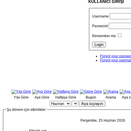
KULLANICI GİRİŞİ
Username
Password
Remember me
Forgot your passw
Forgot your usern
Yıla Göre
Aya Göre
Haftaya Göre
Bugün
Arama
Aya s
Aya sıçrayın
Şu dönem için etkinlikler:
Perşembe, 25 Haziran 2026