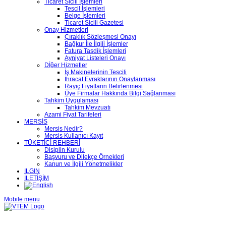
Ticaret Sicili İşlemleri
Tescil İşlemleri
Belge İşlemleri
Ticaret Sicili Gazetesi
Onay Hizmetleri
Çıraklık Sözleşmesi Onayı
Bağkur İle İlgili İşlemler
Fatura Tasdik İşlemleri
Ayniyat Listeleri Onayı
Dİğer Hizmetler
İş Makinelerinin Tescili
İhracat Evraklarının Onaylanması
Rayiç Fiyatların Belirlenmesi
Üye Firmalar Hakkında Bilgi Sağlanması
Tahkim Uygulaması
Tahkim Mevzuatı
Azami Fiyat Tarifeleri
MERSİS
Mersis Nedir?
Mersis Kullanıcı Kayıt
TÜKETİCİ REHBERİ
Disiplin Kurulu
Başvuru ve Dilekçe Örnekleri
Kanun ve İlgili Yönetmelikler
ILGIN
İLETİŞİM
Mobile menu