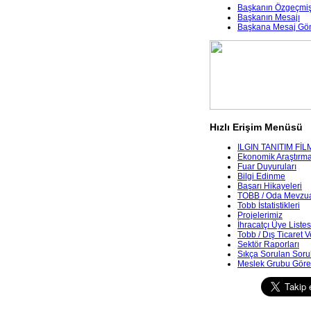
Başkanın Özgeçmiş
Başkanın Mesajı
Başkana Mesaj Gö
Hızlı Erişim Menüsü
ILGIN TANITIM FİL
Ekonomik Araştırmala
Fuar Duyuruları
Bilgi Edinme
Başarı Hikayeleri
TOBB / Oda Mevzua
Tobb İstatistikleri
Projelerimiz
İhracatçı Üye Listes
Tobb / Dış Ticaret V
Sektör Raporları
Sıkça Sorulan Soru
Meslek Grubu Göre 