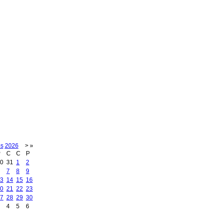
os
2026
>
»
P
C
C
P
0
31
1
2
7
8
9
3
14
15
16
0
21
22
23
7
28
29
30
4
5
6