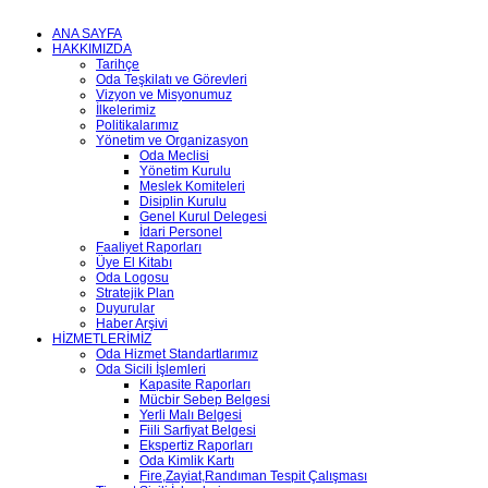
ANA SAYFA
HAKKIMIZDA
Tarihçe
Oda Teşkilatı ve Görevleri
Vizyon ve Misyonumuz
İlkelerimiz
Politikalarımız
Yönetim ve Organizasyon
Oda Meclisi
Yönetim Kurulu
Meslek Komiteleri
Disiplin Kurulu
Genel Kurul Delegesi
İdari Personel
Faaliyet Raporları
Üye El Kitabı
Oda Logosu
Stratejik Plan
Duyurular
Haber Arşivi
HİZMETLERİMİZ
Oda Hizmet Standartlarımız
Oda Sicili İşlemleri
Kapasite Raporları
Mücbir Sebep Belgesi
Yerli Malı Belgesi
Fiili Sarfiyat Belgesi
Ekspertiz Raporları
Oda Kimlik Kartı
Fire,Zayiat,Randıman Tespit Çalışması