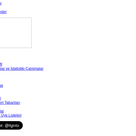
i
nder
Mİ
r ve İstatistiki Çalışmalar
tı
i
eri Tabanları
lar
Üye Listeleri