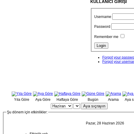
KULLANICI GİRİŞİ
Username
Password
Remember me
Forgot your passw
Forgot your usern
Yıla Göre
Aya Göre
Haftaya Göre
Bugün
Arama
Aya s
Aya sıçrayın
Şu dönem için etkinlikler:
Pazar, 28 Haziran 2026