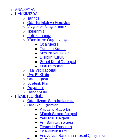
ANA SAYFA
HAKKIMIZDA
Tarihçe
Oda Teşkilatı ve Görevleri
Vizyon ve Misyonumuz
İlkelerimiz
Politikalarımız
Yönetim ve Organizasyon
Oda Meclisi
Yönetim Kurulu
Meslek Komiteleri
Disiplin Kurulu
Genel Kurul Delegesi
İdari Personel
Faaliyet Raporları
Üye El Kitabı
Oda Logosu
Stratejik Plan
Duyurular
Haber Arşivi
HİZMETLERİMİZ
Oda Hizmet Standartlarımız
Oda Sicili İşlemleri
Kapasite Raporları
Mücbir Sebep Belgesi
Yerli Malı Belgesi
Fiili Sarfiyat Belgesi
Ekspertiz Raporları
Oda Kimlik Kartı
Fire,Zayiat,Randıman Tespit Çalışması