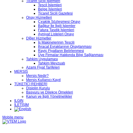
Ticaret Sicili İşlemleri
Tescil İşlemleri
Belge İşlemleri
Ticaret Sicili Gazetesi
Onay Hizmetleri
Çıraklık Sözleşmesi Onayı
Bağkur İle İlgili İşlemler
Fatura Tasdik İşlemleri
Ayniyat Listeleri Onayı
Dİğer Hizmetler
İş Makinelerinin Tescili
İhracat Evraklarının Onaylanması
Rayiç Fiyatların Belirlenmesi
Üye Firmalar Hakkında Bilgi Sağlanması
Tahkim Uygulaması
Tahkim Mevzuatı
Azami Fiyat Tarifeleri
MERSİS
Mersis Nedir?
Mersis Kullanıcı Kayıt
TÜKETİCİ REHBERİ
Disiplin Kurulu
Başvuru ve Dilekçe Örnekleri
Kanun ve İlgili Yönetmelikler
ILGIN
İLETİŞİM
Mobile menu