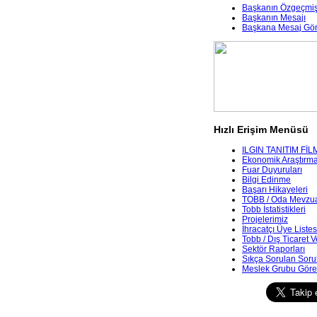
Başkanın Özgeçmiş
Başkanın Mesajı
Başkana Mesaj Gö
Hızlı Erişim Menüsü
ILGIN TANITIM FİL
Ekonomik Araştırmala
Fuar Duyuruları
Bilgi Edinme
Başarı Hikayeleri
TOBB / Oda Mevzua
Tobb İstatistikleri
Projelerimiz
İhracatçı Üye Listes
Tobb / Dış Ticaret V
Sektör Raporları
Sıkça Sorulan Soru
Meslek Grubu Göre 