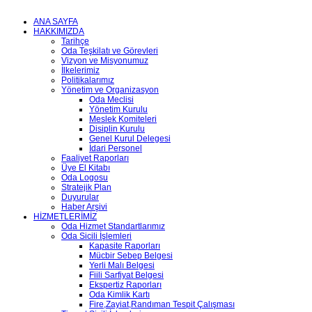
ANA SAYFA
HAKKIMIZDA
Tarihçe
Oda Teşkilatı ve Görevleri
Vizyon ve Misyonumuz
İlkelerimiz
Politikalarımız
Yönetim ve Organizasyon
Oda Meclisi
Yönetim Kurulu
Meslek Komiteleri
Disiplin Kurulu
Genel Kurul Delegesi
İdari Personel
Faaliyet Raporları
Üye El Kitabı
Oda Logosu
Stratejik Plan
Duyurular
Haber Arşivi
HİZMETLERİMİZ
Oda Hizmet Standartlarımız
Oda Sicili İşlemleri
Kapasite Raporları
Mücbir Sebep Belgesi
Yerli Malı Belgesi
Fiili Sarfiyat Belgesi
Ekspertiz Raporları
Oda Kimlik Kartı
Fire,Zayiat,Randıman Tespit Çalışması