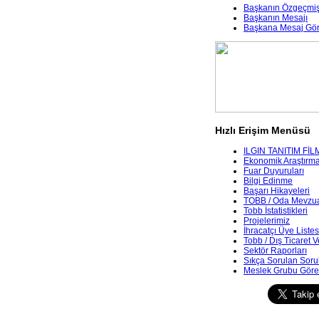
Başkanın Özgeçmiş
Başkanın Mesajı
Başkana Mesaj Gö
Hızlı Erişim Menüsü
ILGIN TANITIM FİL
Ekonomik Araştırmala
Fuar Duyuruları
Bilgi Edinme
Başarı Hikayeleri
TOBB / Oda Mevzua
Tobb İstatistikleri
Projelerimiz
İhracatçı Üye Listes
Tobb / Dış Ticaret V
Sektör Raporları
Sıkça Sorulan Soru
Meslek Grubu Göre 