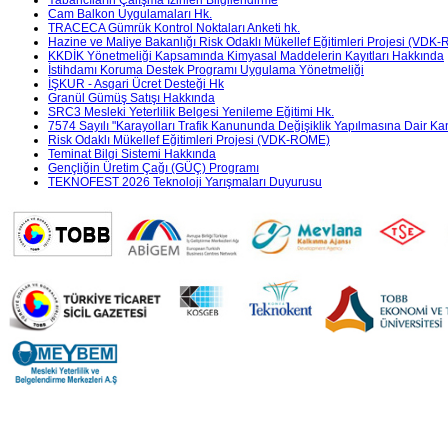
Cam Balkon Uygulamaları Hk.
TRACECA Gümrük Kontrol Noktaları Anketi hk.
Hazine ve Maliye Bakanlığı Risk Odaklı Mükellef Eğitimleri Projesi (VDK
KKDİK Yönetmeliği Kapsamında Kimyasal Maddelerin Kayıtları Hakkında
İstihdamı Koruma Destek Programı Uygulama Yönetmeliği
İŞKUR - Asgari Ücret Desteği Hk
Granül Gümüş Satışı Hakkında
SRC3 Mesleki Yeterlilik Belgesi Yenileme Eğitimi Hk.
7574 Sayılı "Karayolları Trafik Kanununda Değişiklik Yapılmasına Dair K
Risk Odaklı Mükellef Eğitimleri Projesi (VDK-ROME)
Teminat Bilgi Sistemi Hakkında
Gençliğin Üretim Çağı (GÜÇ) Programı
TEKNOFEST 2026 Teknoloji Yarışmaları Duyurusu