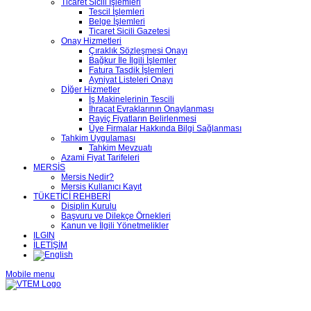
Ticaret Sicili İşlemleri
Tescil İşlemleri
Belge İşlemleri
Ticaret Sicili Gazetesi
Onay Hizmetleri
Çıraklık Sözleşmesi Onayı
Bağkur İle İlgili İşlemler
Fatura Tasdik İşlemleri
Ayniyat Listeleri Onayı
Dİğer Hizmetler
İş Makinelerinin Tescili
İhracat Evraklarının Onaylanması
Rayiç Fiyatların Belirlenmesi
Üye Firmalar Hakkında Bilgi Sağlanması
Tahkim Uygulaması
Tahkim Mevzuatı
Azami Fiyat Tarifeleri
MERSİS
Mersis Nedir?
Mersis Kullanıcı Kayıt
TÜKETİCİ REHBERİ
Disiplin Kurulu
Başvuru ve Dilekçe Örnekleri
Kanun ve İlgili Yönetmelikler
ILGIN
İLETİŞİM
Mobile menu