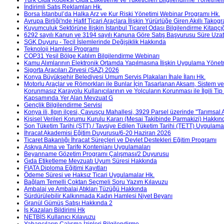
İndirimli Satış Reklamları Hk.
Borsa İstanbul’da Halka Arz ve Kur Riski Yönetimi Webinar Programı Hk.
Avrupa Birliği'nde Hafif Ticari Araçlara İlişkin Yürürlüğe Giren Akıllı Tak
Kuyumculuk Sektörüne İlişkin İstanbul Ticaret Odası Bilgilendirme Kitapçığ
6292 sayılı Kanun ve 3194 sayılı Kanuna Göre Satış Başvurusu Süre Uzatı
SGK Duyuru - Tecil İşlemlerinde Değişiklik Hakkında
Teknoloji Hamlesi Programı
COP31 Yeşil Bölge Katılım Bilgilendirme Webinarı
Kamu Alımlarının Elektronik Ortamda Yapılmasına İlişkin Uygulama Yöne
Sigorta Aracıları Zirvesi (SAZ) 2026
Konya Büyükşehir Belediyesi Umum Servis Plakaları İhale İlanı Hk.
Motorlu Araçlar ve Römorkları ile Bunlar İçin Tasarlanan Aksam, Sistem ve
Korunmasız Karayolu Kullanıcılarının ve Yolcuların Korunması ile İlgili T
Kapsamında Yer Alan Mevzuat G
Gençlik Bilgilendirme Servisi
Konya ili, Ilgın ilçesi, Çavusçu Mahallesi, 3929 Parsel üzerinde "Tarımsal A
Kişisel Verileri Korumu Kurulu Kararı (Mesai Takibinde Parmakizi) Hakkın
Son Tüketim Tarihi (STT) / Tavsiye Edilen Tüketim Tarihi (TETT) Uygulam
İhracat Akademisi Eğitim Duyurusu/6-20 Haziran 2026
Ticaret Bakanlığı İhracat Süreçleri ve Devlet Destekleri Eğitim Programı
Askıya Alma ve Tarife Kontenjanı Uygulamaları
Beyanname Gözetim Programı Çalışması/2 Duyurusu
Gıda Etiketleme Mevzuatı Uyum Süresi Hakkında
FIATA Diploma Eğitimi Kayıtları
Ödeme Süresi ve Haksız Ticari Uygulamalar Hk.
Bağlam Temelli Çoktan Seçmeli Soru Yazım Kılavuzu
Ambalaj ve Ambalaj Atıkları Tüzüğü Hakkında
Sürdürülebilir Kalkınmada Kadın Hamlesi Niyet Beyanı
Granül Gümüş Satışı Hakkında 2
İş Kazaları Bildirimi Hk
NETBİS Kullanıcı Kılavuzu
Yabancıların Çalışma İzinleri Bilgilendirme