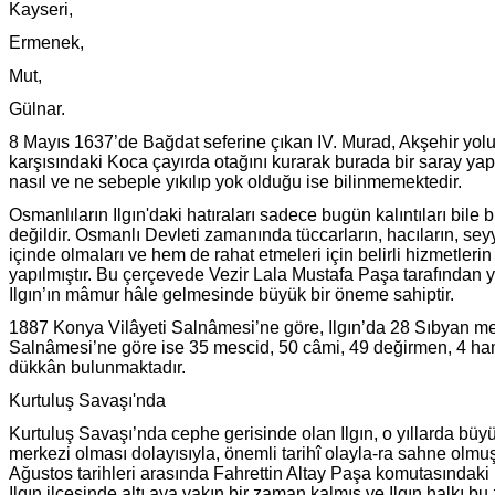
Kayseri,
Ermenek,
Mut,
Gülnar.
8 Mayıs 1637’de Bağdat seferine çıkan IV. Murad, Akşehir yoluy
karşısındaki Koca çayırda otağını kurarak burada bir saray yap
nasıl ve ne sebeple yıkılıp yok olduğu ise bilinmemektedir.
Osmanlıların Ilgın'daki hatıraları sadece bugün kalıntıları bil
değildir. Osmanlı Devleti zamanında tüccarların, hacıların, se
içinde olmaları ve hem de rahat etmeleri için belirli hizmetleri
yapılmıştır. Bu çerçevede Vezir Lala Mustafa Paşa tarafından yap
Ilgın’ın mâmur hâle gelmesinde büyük bir öneme sahiptir.
1887 Konya Vilâyeti Salnâmesi’ne göre, Ilgın’da 28 Sıbyan me
Salnâmesi’ne göre ise 35 mescid, 50 câmi, 49 değirmen, 4 ha
dükkân bulunmaktadır.
Kurtuluş Savaşı'nda
Kurtuluş Savaşı’nda cephe gerisinde olan Ilgın, o yıllarda büyü
merkezi olması dolayısıyla, önemli tarihî olayla-ra sahne olmuşt
Ağustos tarihleri arasında Fahrettin Altay Paşa komutasındaki 
Ilgın ilçesinde altı aya yakın bir zaman kalmış ve Ilgın halkı 