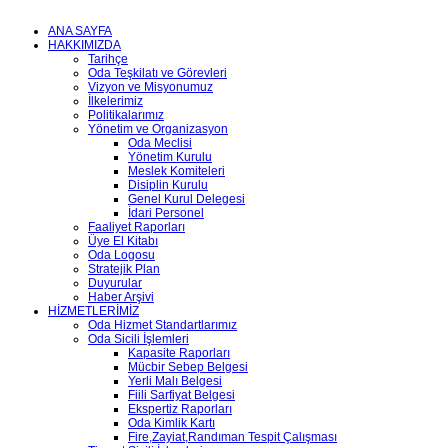
ANA SAYFA
HAKKIMIZDA
Tarihçe
Oda Teşkilatı ve Görevleri
Vizyon ve Misyonumuz
İlkelerimiz
Politikalarımız
Yönetim ve Organizasyon
Oda Meclisi
Yönetim Kurulu
Meslek Komiteleri
Disiplin Kurulu
Genel Kurul Delegesi
İdari Personel
Faaliyet Raporları
Üye El Kitabı
Oda Logosu
Stratejik Plan
Duyurular
Haber Arşivi
HİZMETLERİMİZ
Oda Hizmet Standartlarımız
Oda Sicili İşlemleri
Kapasite Raporları
Mücbir Sebep Belgesi
Yerli Malı Belgesi
Fiili Sarfiyat Belgesi
Ekspertiz Raporları
Oda Kimlik Kartı
Fire,Zayiat,Randıman Tespit Çalışması