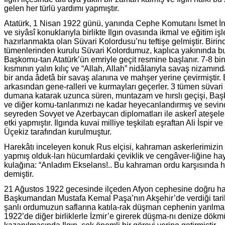
gelen her türlü yardımı yapmıştır.
Atatürk, 1 Nisan 1922 günü, yanında Cephe Komutanı İsmet İnö
ve siyâsî konuklarıyla birlikte Ilgın ovasında ikmal ve eğitim iş
hazırlanmakta olan Süvari Kolordusu’nu teftişe gelmiştir. Birinc
tümenlerinden kurulu Süvari Kolordumuz, kaplıca yakınında bu
Başkomu-tan Atatürk’ün emriyle geçit resmine başlanır. 7-8 bin s
kısmının yalın kılıç ve “Allah, Allah” nidâlarıyla savaş nizamında
bir anda âdetâ bir savaş alanına ve mahşer yerine çevirmiştir.
arkasından gene-ralleri ve kurmayları geçerler. 3 tümen süvari
dumana katarak uzunca süren, muntazam ve hırslı geçişi, Ba
ve diğer komu-tanlarımızı ne kadar heyecanlandırmış ve sevindir
seyreden Sovyet ve Azerbaycan diplomatları ile askerî ateşele
etki yapmıştır. Ilgında kuvai milliye teşkilatı eşraftan Ali İspir
Üçekiz tarafından kurulmuştur.
Harekâtı inceleyen konuk Rus elçisi, kahraman askerlerimizin t
yapmış olduk-ları hücumlardaki çeviklik ve cengâver-liğine hay
kulağına: “Anladım Ekselans!.. Bu kahraman ordu karşısında h
demiştir.
21 Ağustos 1922 gecesinde ilçeden Afyon cephesine doğru ha
Başkumandan Mustafa Kemal Paşa’nın Akşehir’de verdiği tari
şanlı ordumuzun saflarına katıla-rak düşman cephenin yarılma
1922’de diğer birliklerle İzmir’e girerek düşma-nı denize dök