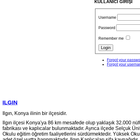
KULLANICI GİRİŞİ
Username
Password
Remember me
Forgot your passw
Forgot your usern
ILGIN
Ilgın, Konya ilinin bir ilçesidir.
Ilgın ilçesi Konya'ya 86 km mesafede olup yaklaşık 32.000 nüfus
fabrikası ve kaplıcalar bulunmaktadır. Ayrıca ilçede Selçuk Ün
Okulu eğitim öğretim faaliyetlerini sürdürmektedir. Yüksek Ok
adet özel yurtta barınmaktadır. Ilgın Kaplıcaları şifa kaynağıdır