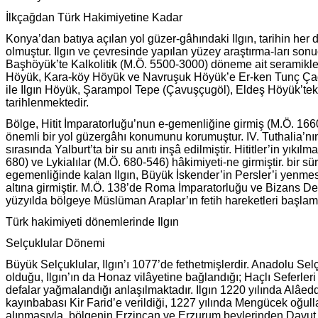
İlkçağdan Türk Hakimiyetine Kadar
Konya’dan batıya açılan yol güzer-gâhındaki Ilgın, tarihin her 
olmuştur. Ilgın ve çevresinde yapılan yüzey araştırma-ları son
Başhöyük’te Kalkolitik (M.Ö. 5500-3000) döneme ait seramikle
Höyük, Kara-köy Höyük ve Navruşuk Höyük’e Er-ken Tunç Çağı
ile Ilgın Höyük, Şarampol Tepe (Çavuşçugöl), Eldeş Höyük’tek
tarihlenmektedir.
Bölge, Hitit İmparatorluğu’nun e-gemenliğine girmiş (M.Ö. 16
önemli bir yol güzergâhı konumunu korumuştur. IV. Tuthalia’n
sırasında Yalburt’ta bir su anıtı inşâ edilmiştir. Hititler’in yıkı
680) ve Lykialılar (M.Ö. 680-546) hâkimiyeti-ne girmiştir. bir s
egemenliğinde kalan Ilgın, Büyük İskender’in Persler’i yenme
altına girmiştir. M.Ö. 138’de Roma İmparatorluğu ve Bizans Devl
yüzyılda bölgeye Müslüman Araplar’ın fetih hareketleri başlamı
Türk hakimiyeti dönemlerinde Ilgın
Selçuklular Dönemi
Büyük Selçuklular, Ilgın’ı 1077’de fethetmişlerdir. Anadolu Se
olduğu, Ilgın’ın da Honaz vilâyetine bağlandığı; Haçlı Seferleri
defalar yağmalandığı anlaşılmaktadır. Ilgın 1220 yılında Alâe
kayınbabası Kir Farid’e verildiği, 1227 yılında Mengücek oğulla
alınmasıyla, bölgenin Erzincan ve Erzurum beylerinden Davut Ş