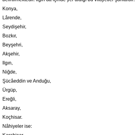
Konya,
Lârende,
Seydişehir,
Bozkır,
Beyşehri,
Akşehir,
Ilgın,
Niğde,
Şücâeddin ve Anduğu,
Ürgüp,
Ereğli,
Aksaray,
Koçhisar.
Nâhiyeler ise: