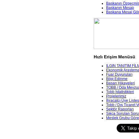
Başkanın Özgeçmiş
Başkanın Mesajı
Başkana Mesaj Gö
Hızlı Erişim Menüsü
ILGIN TANITIM FİL
Ekonomik Araştırmala
Fuar Duyuruları
Bilgi Edinme
Başarı Hikayeleri
TOBB / Oda Mevzua
Tobb İstatistikleri
Projelerimiz
İhracatçı Üye Listes
Tobb / Dış Ticaret V
Sektör Raporları
Sıkça Sorulan Soru
Meslek Grubu Göre 