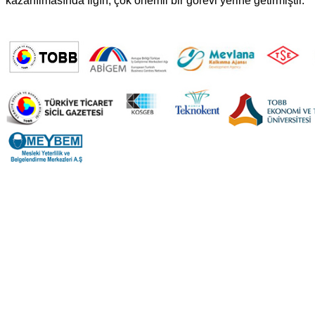
kazanılmasında Ilgın, çok önemli bir görevi yerine getirmiştir.