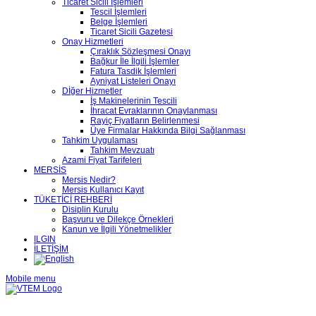
Ticaret Sicili İşlemleri
Tescil İşlemleri
Belge İşlemleri
Ticaret Sicili Gazetesi
Onay Hizmetleri
Çıraklık Sözleşmesi Onayı
Bağkur İle İlgili İşlemler
Fatura Tasdik İşlemleri
Ayniyat Listeleri Onayı
Dİğer Hizmetler
İş Makinelerinin Tescili
İhracat Evraklarının Onaylanması
Rayiç Fiyatların Belirlenmesi
Üye Firmalar Hakkında Bilgi Sağlanması
Tahkim Uygulaması
Tahkim Mevzuatı
Azami Fiyat Tarifeleri
MERSİS
Mersis Nedir?
Mersis Kullanıcı Kayıt
TÜKETİCİ REHBERİ
Disiplin Kurulu
Başvuru ve Dilekçe Örnekleri
Kanun ve İlgili Yönetmelikler
ILGIN
İLETİŞİM
Mobile menu