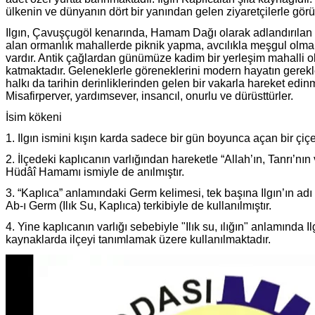
ülkenin ve dünyanın dört bir yanından gelen ziyaretçilerle görül
Ilgın, Çavuşçugöl kenarında, Hamam Dağı olarak adlandırılan 
alan ormanlık mahallerde piknik yapma, avcılıkla meşgul olma,
vardır. Antik çağlardan günümüze kadim bir yerleşim mahalli o
katmaktadır. Geleneklerle göreneklerini modern hayatın gerekl
halkı da tarihin derinliklerinden gelen bir vakarla hareket edinm
Misafirperver, yardımsever, insancıl, onurlu ve dürüsttürler.
İsim kökeni
1. Ilgın ismini kışın karda sadece bir gün boyunca açan bir çiçek
2. İlçedeki kaplıcanın varlığından hareketle “Allah’ın, Tanrı’n
Hüdâî Hamamı ismiyle de anılmıştır.
3. “Kaplıca” anlamındaki Germ kelimesi, tek başına Ilgın’ın adı 
Ab-ı Germ (Ilık Su, Kaplıca) terkibiyle de kullanılmıştır.
4. Yine kaplıcanın varlığı sebebiyle "Ilık su, ılığın" anlamında Ilg
kaynaklarda ilçeyi tanımlamak üzere kullanılmaktadır.