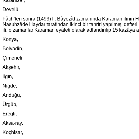
Karahisar,
Develü.
Fâtih’ten sonra (1493) II. Bâyezîd zamanında Karaman ilinin H
Nasuhzâde Haydar tarafından ikinci bir tahrîri yapılmış, defteri
ili, o zamanlar Karaman eyâleti olarak adlandırılıp 15 kazâya ay
Konya,
Bolvadin,
Çimeneli,
Akşehir,
Ilgın,
Niğde,
Anduğu,
Ürgüp,
Ereğli,
Aksa-ray,
Koçhisar,