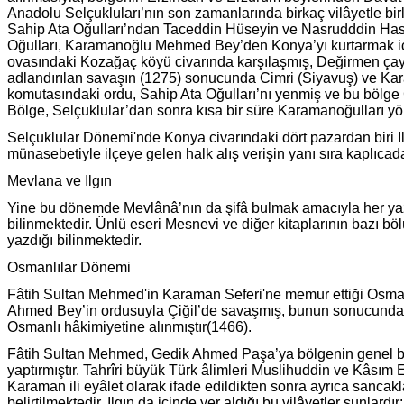
Anadolu Selçukluları’nın son zamanlarında birkaç vilâyetle birlik
Sahip Ata Oğulları’ndan Taceddin Hüseyin ve Nasrudddin Hasa
Oğulları, Karamanoğlu Mehmed Bey’den Konya’yı kurtarmak için 
ovasındaki Kozağaç köyü civarında karşılaşmış, Değirmen çay
adlandırılan savaşın (1275) sonucunda Cimri (Siyavuş) ve 
komutasındaki ordu, Sahip Ata Oğulları’nı yenmiş ve bu bölge Ç
Bölge, Selçuklular’dan sonra kısa bir süre Karamanoğulları yö
Selçuklular Dönemi'nde Konya civarındaki dört pazardan biri I
münasebetiyle ilçeye gelen halk alış verişin yanı sıra kaplıca
Mevlana ve Ilgın
Yine bu dönemde Mevlânâ’nın da şifâ bulmak amacıyla her yaz 
bilinmektedir. Ünlü eseri Mesnevi ve diğer kitaplarının bazı böl
yazdığı bilinmektedir.
Osmanlılar Dönemi
Fâtih Sultan Mehmed'in Karaman Seferi'ne memur ettiği Osm
Ahmed Bey’in ordusuyla Çiğil’de savaşmış, bunun sonucunda d
Osmanlı hâkimiyetine alınmıştır(1466).
Fâtih Sultan Mehmed, Gedik Ahmed Paşa’ya bölgenin genel bir
yaptırmıştır. Tahrîri büyük Türk âlimleri Muslihuddin ve Kâsım 
Karaman ili eyâlet olarak ifade edildikten sonra ayrıca sancakla
belirtilmektedir. Ilgın da içinde yer aldığı bu vilâyetler şunlardır: